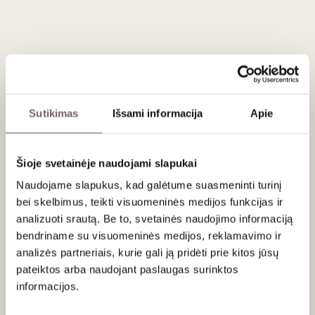
Aromate ryškėja baltų gėlių, citrusų, kriaušės natos, kurias
papildo subtilesni lazdyno riešutų, žolelių ir lengvi
vanilės atspalviai.
Vynas gyvos rūgšties, glotnus. Jam būdingas gana pilnas
pojūtis burnoje, kurį kuria ne tik pati veislė, bet ir 4 mėnesių
brandinimas su mielių nuosėdomis. Dėl to poskonyje
Sutikimas
Išsami informacija
Apie
atsiranda daugiau gylio – šalia citrusinės gaivos jaučiamas
minerališkumas, švelniai skrudintas tonas.
Šio vyno charakterį formuoja ir kilmė: vynuogės renkamos 1
Šioje svetainėje naudojami slapukai
ha sklype Bolhrade, Odesos regione.
Naudojame slapukus, kad galėtume suasmeninti turinį
Vyno gamyboje: vykdyta 3 dienų šalta maceracija,
bei skelbimus, teikti visuomeninės medijos funkcijas ir
fermentacija vyko 225 l ąžuolo statinėse, po to vynas dar
analizuoti srautą. Be to, svetainės naudojimo informaciją
brandintas su mielių nuosėdomis.
bendriname su visuomeninės medijos, reklamavimo ir
analizės partneriais, kurie gali ją pridėti prie kitos jūsų
Patiekimas
pateiktos arba naudojant paslaugas surinktos
informacijos.
Tiekti 10-12 °C prie keptos vištienos su grybais, dūminio
upėtakio, mėsingos žuvies, midijų, minkštesnių sūrių.