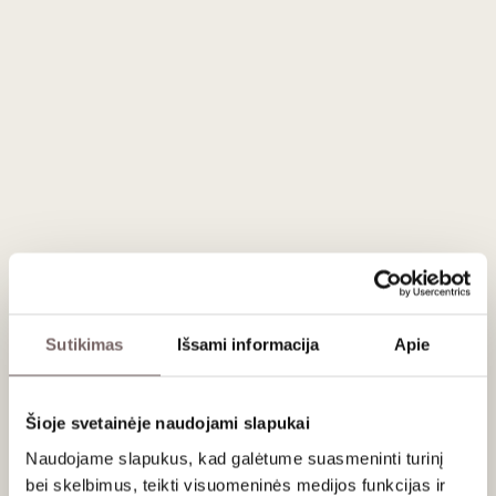
koncentraciją. Tai vynas, kuris ne siekia tik saldumo, o
perteikia gilų Jerez terroir charakterį ir suteikia prabangos
pojūtį.
Šis,
solera
(maišomi kelių metų derliai)
metodu pagamintas
vynas, vidutiškai brandinamas 8 metus.
Išraiškingo aromato vynas kvepia šviežiomis razinomis,
figomis, medumi, svarainių uogiene, papildytomis lapijos ir
lengvomis cinamono žievės natomis. Burnoje vynas ypač
saldus, malonios tekstūros ir tirštas; Karamelės, nugos,
guavos, figų ir medaus desertų skonių. Ilgame poskonyje
dominuoja kava, deginta karamelė, pipirai ir kardamonas.
Sutikimas
Išsami informacija
Apie
Likutinio cukraus kiekis: 420 g./l.
Šioje svetainėje naudojami slapukai
Patiekimas
Naudojame slapukus, kad galėtume suasmeninti turinį
Tiekti 10–12 °C. Puikiai dera prie riešutų pagrindu pagamintų
bei skelbimus, teikti visuomeninės medijos funkcijas ir