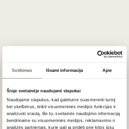
Patiekimas
Tiekti 6–8°C prie austrių, minkštų sūrių arba gerti kaip
aperityvą.
Vertinimas
96
Decanter
/ 100
Intoxicating golden apple, peach and toffee with
some lingering nimble buzzy lemon and a core of
Sutikimas
Išsami informacija
Apie
doughy meringue. Attractive and creamy with a
bustling effevescence.
93
James Suckling
/ 100
Šioje svetainėje naudojami slapukai
Lovely, leesy character with notes of praline, pie
Naudojame slapukus, kad galėtume suasmeninti turinį
crust, sourdough croissants, baked apples and
bei skelbimus, teikti visuomeninės medijos funkcijas ir
spiced pears. Vibrant and tangy acidity. Medium
analizuoti srautą. Be to, svetainės naudojimo informaciją
body with fine, energetic bubbles. Deliciously
bendriname su visuomeninės medijos, reklamavimo ir
biscuity to the end. Dosage 5g/L. Disgorged in
analizės partneriais, kurie gali ją pridėti prie kitos jūsų
April 2022. Drink or hold. Thursday, Jun 30, 2022