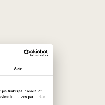
ų ekranų nustatymų.
Apie
Shitty Wine Memes
JAV
os funkcijas ir analizuoti
VISOS GAMINTOJO PREKĖS
imo ir analizės partneriais,