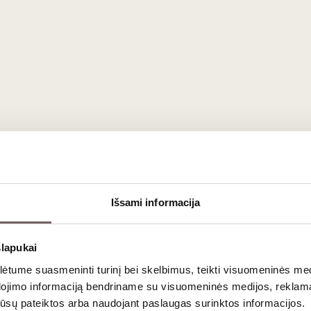
internetinėje parduotuvėje pateiktos fotografijos, dėl kompiuteri
Išsami informacija
ikūręs Floridoje, o jo įkūrėja Amanda yra vyno maniakė,
trijoje - konsultuoja, kuria memus ir pakuoja Jūsų
slapukai
s" - prekės ženklas, kuris praskaidrins su vynu
tume suasmeninti turinį bei skelbimus, teikti visuomeninės medij
dojimo informaciją bendriname su visuomeninės medijos, reklamav
os jūsų pateiktos arba naudojant paslaugas surinktos informacijos.