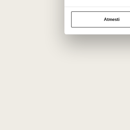
Atmesti
Jums galėtų patikti
Sh
Metalinis ženkliukas "Šv.
žen
Kazimiero lelijos. Vilnius
700" 1 vnt
Lietuva