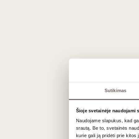
Prekės spalva gali nežymiai skirtis nuo 
Apie gamintoją
Sutikimas
"Shitty Wine Memes" - prekės ženklas, įs
kuri daugiau nei 10 metų dirba vyno indus
Šioje svetainėje naudojami 
nuostabius užsakymus. "Shitty Wine Meme
Naudojame slapukus, kad galė
susijusios auditorijos dieną.
srautą. Be to, svetainės nau
kurie gali ją pridėti prie kit