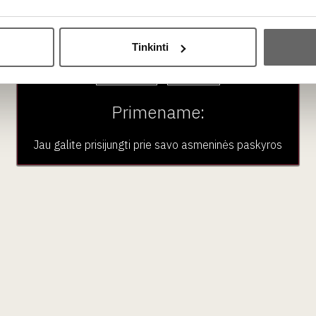
Ar jums yra 20 metų?
Tinkinti
Taip
Ne
Primename:
Jau galite prisijungti prie savo asmeninės paskyros
itty Wine Memes
Shitty Wine Me
kliukas "WineZilla"
ženkliukas "I Lava V
violetinis 1 vnt
Wine" 1 vnt
JAV
JAV