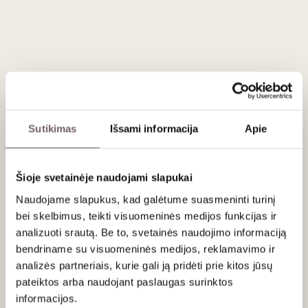
Apie gamintoją
Sutikimas
Išsami informacija
Apie
Tissus Toselli
Šioje svetainėje naudojami slapukai
Prancūzija
Naudojame slapukus, kad galėtume suasmeninti turinį
VISOS GAMINTOJO PREKĖS
bei skelbimus, teikti visuomeninės medijos funkcijas ir
analizuoti srautą. Be to, svetainės naudojimo informaciją
bendriname su visuomeninės medijos, reklamavimo ir
Be kliūčių keliaujanti per epochų stilius, prisitaikiusi prie
analizės partneriais, kurie gali ją pridėti prie kitos jūsų
laikmečio ir įkvėpta pietų -
Tissus Toselli
- kviečia saulę
pateiktos arba naudojant paslaugas surinktos
prie Jūsų stalo. Kiekviena staltiesė, pagalvė, medvilninis
informacijos.
rankšluostis ar lėtiems pusryčiams skirtas padėklas