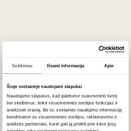
dėl jos ypatingo aromato ir elegancijos dermės. Pažįstami
ir lietuvių mėgstami „Moscato“ ir „Brachetto“ – skaniausi
saldūs putojantys pasaulio vynai – taip pat šio festivalio
kortoje.
Sutikimas
Išsami informacija
Apie
Šioje svetainėje naudojami slapukai
Naudojame slapukus, kad galėtume suasmeninti turinį
bei skelbimus, teikti visuomeninės medijos funkcijas ir
analizuoti srautą. Be to, svetainės naudojimo informaciją
bendriname su visuomeninės medijos, reklamavimo ir
analizės partneriais, kurie gali ją pridėti prie kitos jūsų
pateiktos arba naudojant paslaugas surinktos