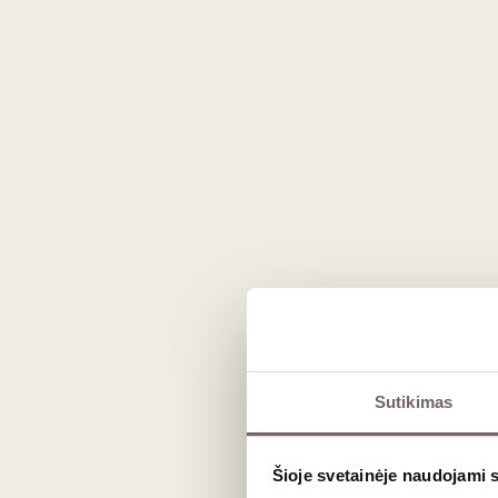
Prekės išvaizda gali skirtis nuo matomos nuotraukoje.
Sutikimas
Aprašymas
Šioje svetainėje naudojami 