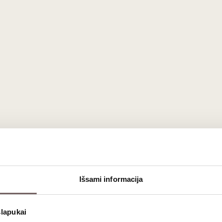
Saldus, prieskoniškas, subrendęs
rusvas pastiprintas
0,75 L
20%
49
€
00
93
Raudonasis sausas
/ 100
Išsami informacija
Niepoort Pinot Noir
Duriense VR 2021
slapukai
Portugalija