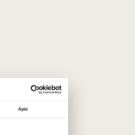
Tinta Amarela
Touriga Franca
...
0,75 L
19,5%
56
€
00
93
Pastiprintas saldus
/ 100
Ramos Pinto Porto Quinta
Apie
Do Bom Retiro 20 Years
Douro DO
Portugalija