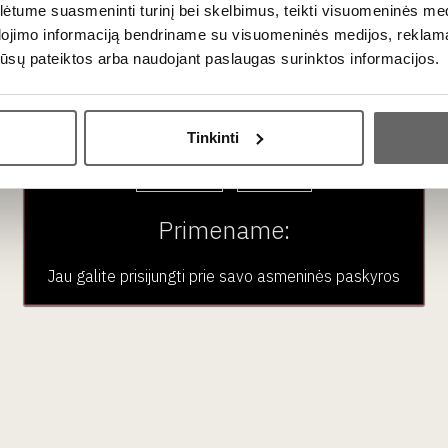
Duero slėnis
tume suasmeninti turinį bei skelbimus, teikti visuomeninės medij
dojimo informaciją bendriname su visuomeninės medijos, reklamav
Pinot Noir - 100%
os jūsų pateiktos arba naudojant paslaugas surinktos informacijos.
Lengvas, vaisiškas, švelnių taninų
raudonasis
Ar jums yra 20 metų?
Tinkinti
Taip
Ne
Primename:
Jau galite prisijungti prie savo asmeninės paskyros
0,75 L
12%
79
€
00
96
Pastiprintas saldus
/ 100