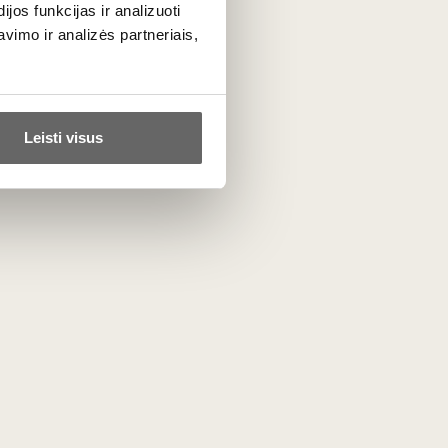
Duero slėnis/Porto
os funkcijas ir analizuoti
imo ir analizės partneriais,
Field blend - 100%
Leisti visus
0,75 L
19,5%
90
€
00
97
Pastiprintas saldus
/ 100