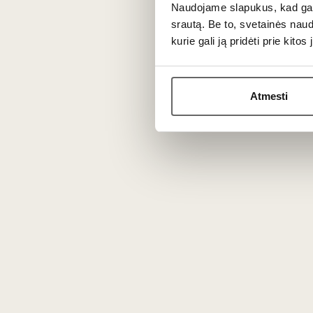
Duero slėnis/Douro DO
Naudojame slapukus, kad galė
srautą. Be to, svetainės nau
Sousão
Tempranillo
kurie gali ją pridėti prie kit
Tinta Amarela
...
Atmesti
0,75 L
19,5%
61
€
00
Pastiprintas saldus