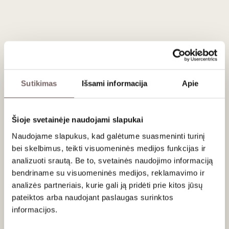
Rekomenduotinas vartojimas:2025-2040 metai.
Patiekimas
Tiekti 16-18 °C prie šernienos kepsnio, jautienos išpjovos,
tirštų raudonos mėsos troškinių su laukiniais grybais arba
Sutikimas
Išsami informacija
Apie
brandintų sūrių, Sonomos anties kepsnio su mogdolais ir
figomis, burgerių su plėšyta kiauliena ir daržovėmis,
kalakutienos su prieskoniais.
Šioje svetainėje naudojami slapukai
Naudojame slapukus, kad galėtume suasmeninti turinį
Vertinimas
bei skelbimus, teikti visuomeninės medijos funkcijas ir
96
Decanter
analizuoti srautą. Be to, svetainės naudojimo informaciją
/ 100
bendriname su visuomeninės medijos, reklamavimo ir
Enormously complex and full of personality. Lots
of juiciness and briaryness, with notes of
analizės partneriais, kurie gali ją pridėti prie kitos jūsų
espresso, soy sauce and gaminess. Very rich,
pateiktos arba naudojant paslaugas surinktos
impressive and structured, 2020 was Ridge’s
informacijos.
55th consecutive vintage of Geyserville, a wine