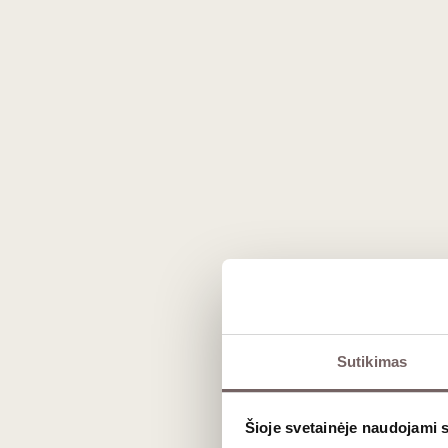
Prekės išvaizda gali skirtis nuo matomos nuotraukoje.
Sutikimas
Aprašymas
Šioje svetainėje naudojami 