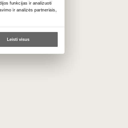
os funkcijas ir analizuoti
o
Les Noyers
vynuogyno, augančio
imo ir analizės partneriais,
randintas senose ąžuolo statinėse.
atų.
Leisti visus