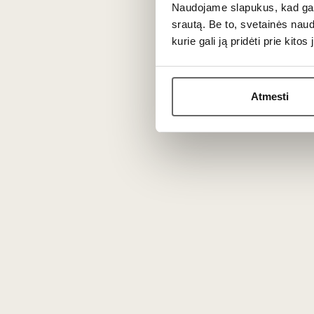
Naudojame slapukus, kad galė
Grynuolis, žavintis sultingumu ir draugišk
srautą. Be to, svetainės nau
tokiame dirvožemyje: molis 30%, dumbla
kurie gali ją pridėti prie kit
Nefiltruotas, neskaidrintas. Raudonųjų sl
Patiekimas
Atmesti
Patiekti 16-18 °C temperatūros prie mės
Apie gamintoją