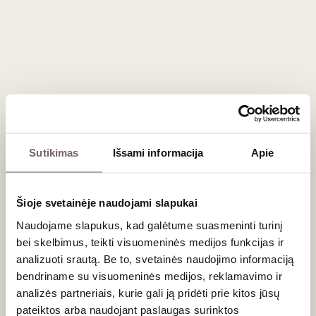
92
92
Putojantis sausas
Putojantis sausas
/ 100
/ 100
Champagne Pol
Champagne Pol
Roger Brut
Roger Brut
Reserve NV 3L
Reserve NV 6L
Prancūzija
Prancūzija
Šampanė/Champagne
Šampanė/Champagne
AOC
AOC
Chardonnay - 34%
Chardonnay - 34%
Pinot Noir - 33%
Pinot Noir - 33%
Sutikimas
Išsami informacija
Apie
Meunier - 33%
3 L
12,5%
6 L
12,5%
364
€
700
€
00
00
Šioje svetainėje naudojami slapukai
Naudojame slapukus, kad galėtume suasmeninti turinį
92
92
Putojantis sausas
Putojantis sausas
bei skelbimus, teikti visuomeninės medijos funkcijas ir
/ 100
/ 100
Champagne Pol
Champagne Pol
analizuoti srautą. Be to, svetainės naudojimo informaciją
Roger Brut
Roger Brut
bendriname su visuomeninės medijos, reklamavimo ir
Reserve 12L
Reserve NV 15L
analizės partneriais, kurie gali ją pridėti prie kitos jūsų
Prancūzija
Prancūzija
pateiktos arba naudojant paslaugas surinktos
Šampanė/Champagne
Šampanė/Champagne