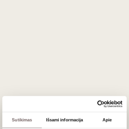
Corpinnat
yra putojančių vynų, gaminamų
Penedès regione,
Katalonijoje, Ispanijoje
,
kilmės nuoroda
. Tai reiškia
įsipareigojimą kokybei ir autentiškumui
, užtikrinant, kad
vynai atitiktų
griežtus gamybos reglamentus ir kokybės
standartus
, nustatytus Corpinnat asociacijos.
Tai
vidutinio intensyvumo, traškus, elegantiškas
putojantis vynas
, kuriame
gėlių natos
persipina su
persikų, abrikosų, auksinių obuolių, citrinos žievelių
aromatais
.
Burnoje
, ypač
poskonyje
, atsiskleidžia
citrinų,
obuolių ir migdolų akcentai
.
15 % cuvée
brandinama
300 litrų ąžuolo statinėse
. Vėliau
vynas
24 mėnesius brandinamas buteliuose su mielėmis
.
Dozažas:
3 g/l.
Sulfitų kiekis:
80 mg/l.
Patiekimas
Sutikimas
Išsami informacija
Apie
Patiekti 6-8 °C temperatūros kaip apreityvą. Puikiai dera prie