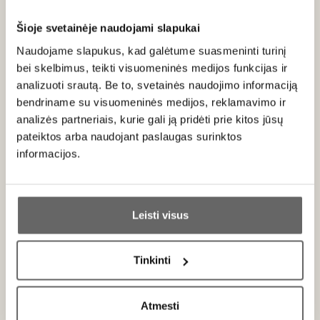
jūros gėrybių ar kreminės tekstūros sūrių.
Šioje svetainėje naudojami slapukai
Naudojame slapukus, kad galėtume suasmeninti turinį
bei skelbimus, teikti visuomeninės medijos funkcijas ir
Apie gamintoją
analizuoti srautą. Be to, svetainės naudojimo informaciją
bendriname su visuomeninės medijos, reklamavimo ir
analizės partneriais, kurie gali ją pridėti prie kitos jūsų
pateiktos arba naudojant paslaugas surinktos
informacijos.
Ar jums yra 20 metų?
Bodegas Gramona
Ispanija
Leisti visus
VISOS GAMINTOJO PREKĖS
Taip
Ne
Tinkinti
Gramona
– tai viena prestižiškiausių
ispaniškų putojančių
Primename:
vynų
gamintojų, kuri daugiau nei šimtmetį puoselėja
vynuogininkystės tradicijas
Penedès
regione, Katalonijoje.
Atmesti
Jau galite prisijungti prie savo asmeninės
Šeimos vyninė išgarsėjo dėl savo įsipareigojimo kokybei,