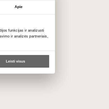
Apie
Tissus Toselli
Prancūzija
VISOS GAMINTOJO PREKĖS
os funkcijas ir analizuoti
imo ir analizės partneriais,
Leisti visus