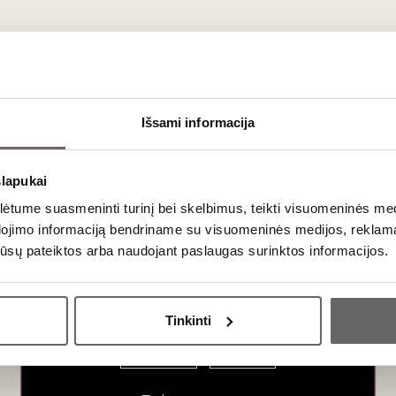
Išsami informacija
slapukai
tume suasmeninti turinį bei skelbimus, teikti visuomeninės medij
risitaikiusi prie laikmečio ir įkvėpta pietų -
Tissus
dojimo informaciją bendriname su visuomeninės medijos, reklamav
iekviena staltiesė, pagalvė, medvilninis rankšluostis ar
os jūsų pateiktos arba naudojant paslaugas surinktos informacijos.
ijuojasi su levandų aromatais pušų pavėsyje ir cikadų
so miestą – Nicą, Tissus Toselli šeimos verslo gimtinę.
Ar jums yra 20 metų?
anti nuo 1933m. pasižymi tradicijų ir modernumo sąjunga.
Tinkinti
laikiškų, kokybiškų audinių pasirinkimas atspindi
Taip
Ne
 tai buvo labai seniai, pasijutau lyg būčiau persikėlusi į
ai“. Nuo to laiko negaliu nustoti svajojusi. Kai