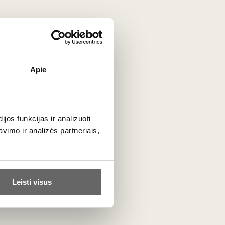
Apie
os funkcijas ir analizuoti
imo ir analizės partneriais,
Tissus Toselli
Prancūzija
VISOS GAMINTOJO PREKĖS
Leisti visus