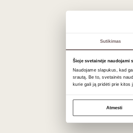
Sutikimas
Apie gamintoją
Šioje svetainėje naudojami 
Naudojame slapukus, kad galė
Be kliūčių keliaujanti per epochų stilius, p
srautą. Be to, svetainės nau
Toselli
- kviečia saulę prie Jūsų stalo. K
kurie gali ją pridėti prie kit
lėtiems pusryčiams skirtas padėklas asoc
giesmėmis, kurie nukelia į ryškųjį Provan
Trečiosios kartos tekstilės įmonė, veiki
Atmesti
Autentiškumas Provanso raštuose bei šiuo
klasikinę prancūziško stiliaus gyvenseną.
“Kai pirmąjį kartą nuvažiavau į Provansą, o
filmus „Prancūziškas bučinys” ar „Geri met