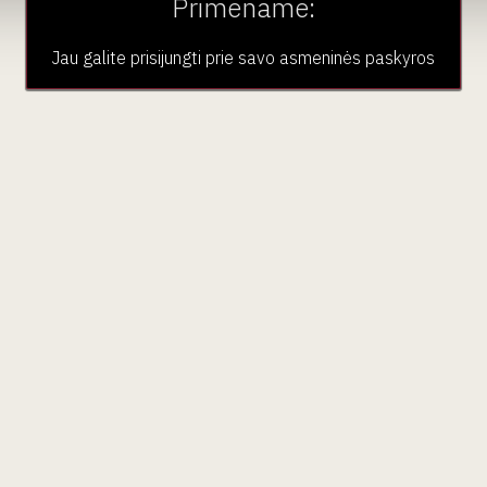
Primename:
t kokiais būdais stengiuosi ten sugrįžti. Tačiau ne visada
 kuriu čia, Lietuvoje. Tą siūlau pabandyti ir jums.
Jau galite prisijungti prie savo asmeninės paskyros
s... tol kol galėsite jį vėl aplankyti. Gėlių yra, vyno
r spalvos?! – jos irgi jau atkeliavo. Vėl naujos staltiesės,
i specialiai parinkti jūsų namams…", - Nuoširdžiai Rasa
Tissus Toselli žaka