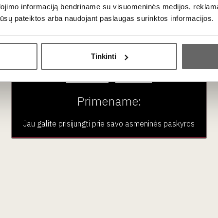
dojimo informaciją bendriname su visuomeninės medijos, reklamav
f experience in the packaging industry and over 25
os jūsų pateiktos arba naudojant paslaugas surinktos informacijos.
. The company uses exceptionally high-quality materials
 bags.
Ar jums yra 20 metų?
Tinkinti
Taip
Ne
Primename:
Jau galite prisijungti prie savo asmeninės paskyros
nų dėžutė 1 buteliui
uodos spalvos su
ornamentu