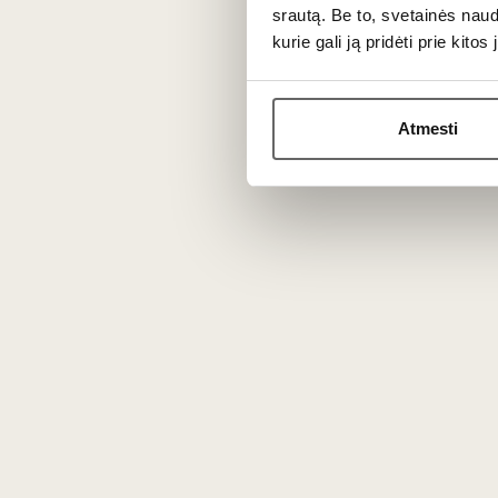
srautą. Be to, svetainės nau
A German manufacturer with 140 years o
kurie gali ją pridėti prie kit
years of leadership in the global market
to produce gift boxes, wine carriers, and
Atmesti
You might also like
Dova
j