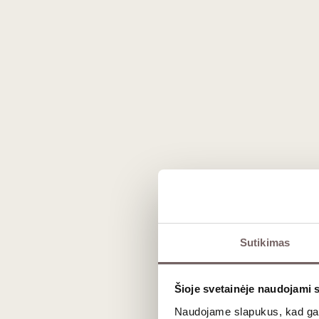
A green cardboard gift box for 1 bottle. 
Dimensions: 380 x 95 x 90 mm.
FSC® - certified materials, 100 % recycl
The colour of the product may differ sli
Sutikimas
About brand
Šioje svetainėje naudojami 
Naudojame slapukus, kad galė