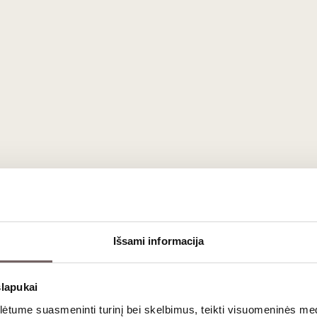
Fluted texture.
able, 100 % eco-friendly, RESY-certified.
ghtly from the photograph in the online shop due to computer scre
Išsami informacija
slapukai
tume suasmeninti turinį bei skelbimus, teikti visuomeninės medij