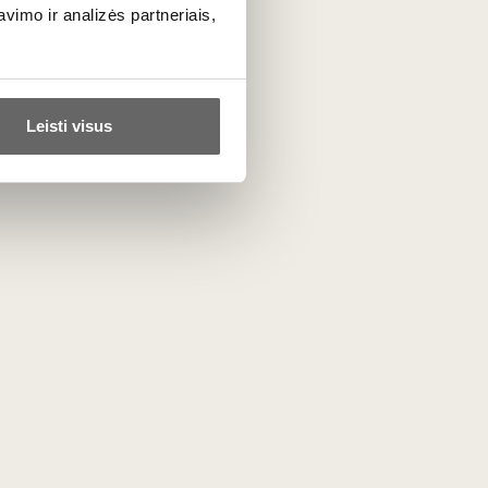
imo ir analizės partneriais,
Famulus
Germany
ALL BRAND PRODUCTS
Leisti visus
Similar