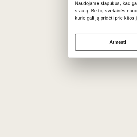
Naudojame slapukus, kad galė
srautą. Be to, svetainės nau
kurie gali ją pridėti prie kit
Atmesti
207
€
232
00
00
What is the difference be