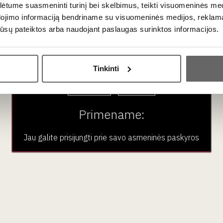
tume suasmeninti turinį bei skelbimus, teikti visuomeninės medij
dojimo informaciją bendriname su visuomeninės medijos, reklamav
os jūsų pateiktos arba naudojant paslaugas surinktos informacijos.
Ar jums yra 20 metų?
Tinkinti
Taip
Ne
Primename:
Jau galite prisijungti prie savo asmeninės paskyros
117
€
€
00
tween Mezcal and Tequila?