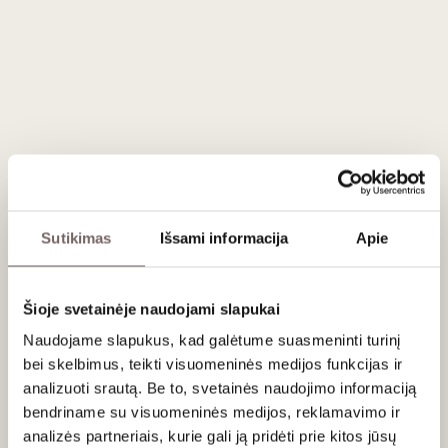
88
€
93
€
00
00
Armagnac Darroze
Armagnac Darroze
Sutikimas
Išsami informacija
Apie
Domaine Clotte de
Domaine de la Boubee
Manon 2010 0.7 L
2009 0.7 L
France
France
Šioje svetainėje naudojami slapukai
Naudojame slapukus, kad galėtume suasmeninti turinį
bei skelbimus, teikti visuomeninės medijos funkcijas ir
analizuoti srautą. Be to, svetainės naudojimo informaciją
bendriname su visuomeninės medijos, reklamavimo ir
analizės partneriais, kurie gali ją pridėti prie kitos jūsų