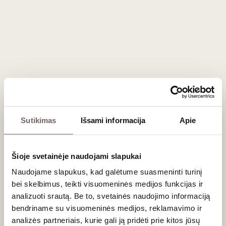
63
€
73
€
00
00
La Venenosa Raicilla
Costa de Jalisco 0,7 L
Mexico
Tequila 30-30 Reserva
Especial Anejo 0.7 L
Sutikimas
Išsami informacija
Apie
Šioje svetainėje naudojami slapukai
Naudojame slapukus, kad galėtume suasmeninti turinį
Mexico
bei skelbimus, teikti visuomeninės medijos funkcijas ir
analizuoti srautą. Be to, svetainės naudojimo informaciją
bendriname su visuomeninės medijos, reklamavimo ir
analizės partneriais, kurie gali ją pridėti prie kitos jūsų