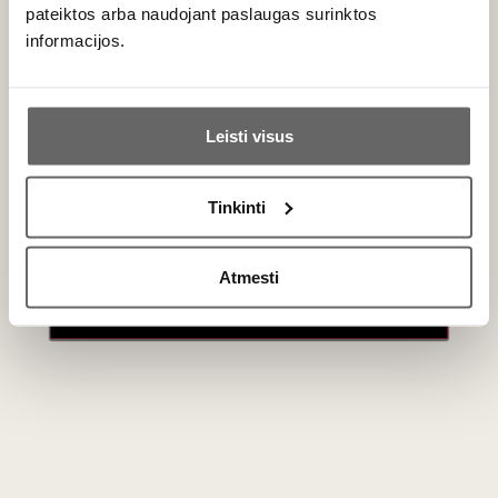
pateiktos arba naudojant paslaugas surinktos
informacijos.
Ar jums yra 20 metų?
Leisti visus
Taip
Ne
Tinkinti
Primename:
Atmesti
Jau galite prisijungti prie savo asmeninės
paskyros
80
€
146
€
00
00
La Venenosa Raicilla