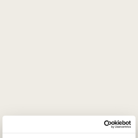
The actual product may vary from the images shown on the website.
Gift box for 1 bottle black colour
with ornament