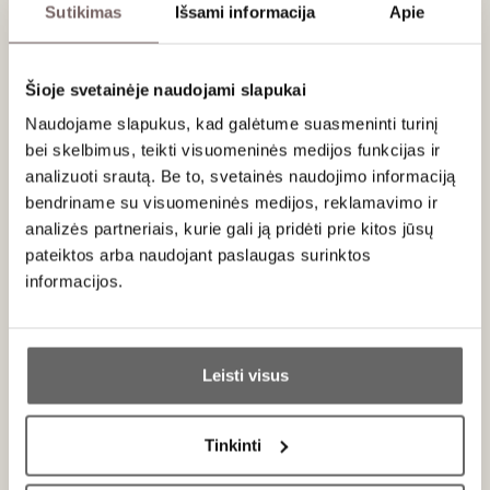
Sutikimas
Išsami informacija
Apie
4
€
00
Šioje svetainėje naudojami slapukai
Naudojame slapukus, kad galėtume suasmeninti turinį
ADD TO CART
bei skelbimus, teikti visuomeninės medijos funkcijas ir
analizuoti srautą. Be to, svetainės naudojimo informaciją
Country
Germany
bendriname su visuomeninės medijos, reklamavimo ir
Brand
Famulus
analizės partneriais, kurie gali ją pridėti prie kitos jūsų
pateiktos arba naudojant paslaugas surinktos
informacijos.
Description
Ar jums yra 20 metų?
An upright black cardboard gift box for 1 bottle with a
Christmas ornament. Smooth texture. The 'Seta' line
Leisti visus
packaging has an enhanced surface with an embossed
Taip
Ne
imprint. This gives it an aesthetic appearance and resistance
to scratches.
Tinkinti
Primename:
Dimensions: 90 x 90 x 355 mm.