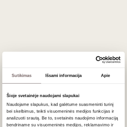
stage
for the grapes – the berries maintain an optimal
balance of acidity and sugar
.
The wine is aged for 9 months in
French oak barrels
.
Acidity level
in the wine: 6.3 g/l.
Residual sugar level
: 2.1 g/l.
Serving recommendations
Sutikimas
Išsami informacija
Apie
Serve at 11-13 °C with salmon steak with herb sauce or
poultry cream sauce.
Šioje svetainėje naudojami slapukai
Rating
Naudojame slapukus, kad galėtume suasmeninti turinį
bei skelbimus, teikti visuomeninės medijos funkcijas ir
93
James Suckling
/ 100
analizuoti srautą. Be to, svetainės naudojimo informaciją
An elegant chardonnay that has aromas of fresh
bendriname su visuomeninės medijos, reklamavimo ir