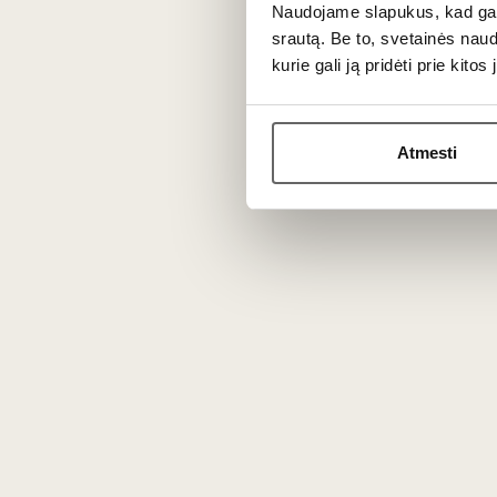
Chardonnay - 100%
Naudojame slapukus, kad galė
srautą. Be to, svetainės nau
kurie gali ją pridėti prie kit
Atmesti
0,75 L
12,5%
225
€
313
00
00
Red dry
Armand Heitz
Echezeaux Grand
Cru 2020
France
Burgundy/Echezeaux
Grand Cru
Pinot Noir - 100%
Noble, complex and