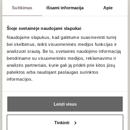
Coravin needle kit
Coravin sparkling wine
Sutikimas
Išsami informacija
Apie
„Standart, Vintage,
corks 2 units
Faster Pour“
USA
USA
Šioje svetainėje naudojami slapukai
Naudojame slapukus, kad galėtume suasmeninti turinį
bei skelbimus, teikti visuomeninės medijos funkcijas ir
analizuoti srautą. Be to, svetainės naudojimo informaciją
bendriname su visuomeninės medijos, reklamavimo ir
analizės partneriais, kurie gali ją pridėti prie kitos jūsų
pateiktos arba naudojant paslaugas surinktos
77
€
90
€
00
00
informacijos.
Coravin Wine
Ar jums yra 20 metų?
Coravin wine
Preservation System
preservation system
"Pivot Black"
Leisti visus
„Times Three Black“
USA
Taip
Ne
Netherlands
Tinkinti
Primename: