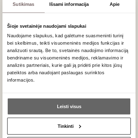
Menards Vire-
Vire-Clesse
Sutikimas
Išsami informacija
Apie
France
France
Clesse AOC
AOC 2022
2022
Burgundy/Viré-
Burgundy/Viré-
Clessé AOC
Clessé AOC
Šioje svetainėje naudojami slapukai
Chardonnay -
Chardonnay -
100%
100%
Naudojame slapukus, kad galėtume suasmeninti turinį
Full-bodied, oak-
Full-bodied, oak-
aged white
aged white
bei skelbimus, teikti visuomeninės medijos funkcijas ir
analizuoti srautą. Be to, svetainės naudojimo informaciją
0,75 L
13,5%
0,75 L
13,5%
67
€
90
€
bendriname su visuomeninės medijos, reklamavimo ir
00
00
analizės partneriais, kurie gali ją pridėti prie kitos jūsų
pateiktos arba naudojant paslaugas surinktos
89
White dry
/ 100
informacijos.
Andre
Bonhomme
Ar jums yra 20 metų?
Cuvée Speciale
Viré-Clessé
Leisti visus
France
AOP 2022
Taip
Ne
Burgundy/Viré-
Clessé AOC
Tinkinti
Chardonnay -
Primename:
100%