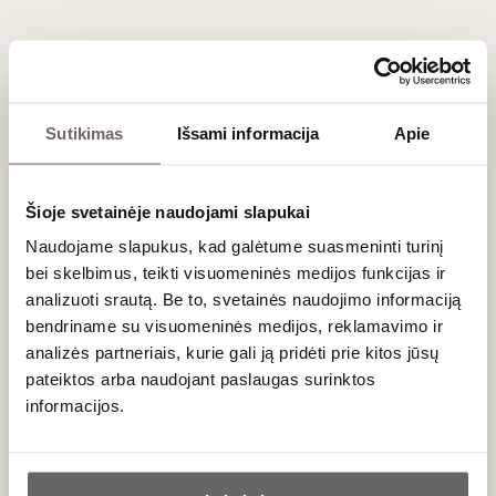
Van Nahmen Cherry
Van Nahmen Datterino
Juice Morellenfeuer
Tomato Juice 0,75 L
0,75 L
Germany
Germany
Sutikimas
Išsami informacija
Apie
Šioje svetainėje naudojami slapukai
Naudojame slapukus, kad galėtume suasmeninti turinį
bei skelbimus, teikti visuomeninės medijos funkcijas ir
analizuoti srautą. Be to, svetainės naudojimo informaciją
bendriname su visuomeninės medijos, reklamavimo ir
analizės partneriais, kurie gali ją pridėti prie kitos jūsų
pateiktos arba naudojant paslaugas surinktos
informacijos.
Ar jums yra 20 metų?