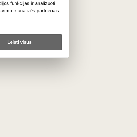
os funkcijas ir analizuoti
imo ir analizės partneriais,
Leisti visus
0,75 L
12%
18
€
00