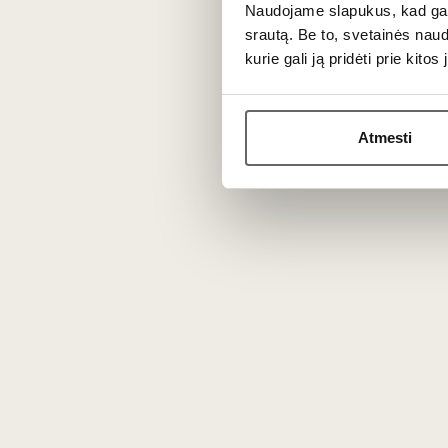
Noble, mature and complex sweet
Naudojame slapukus, kad galė
wine
srautą. Be to, svetainės nau
kurie gali ją pridėti prie kit
Atmesti
0,375 L
10%
147
€
00
96
Sweet sweet
/ 100
Château Dereszla Tokaji
Aszú 6 Puttonyos 2000
0,187L
Hungary