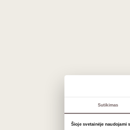
0,5 L
11,5%
54
€
00
94
Sweet sweet
/ 100
Château Dereszla
Imperium Tokaji Aszú
Eszencia 2000 0,375L
Hungary
Sutikimas
Tokaji
Furmint
Šioje svetainėje naudojami 
Harslevelu