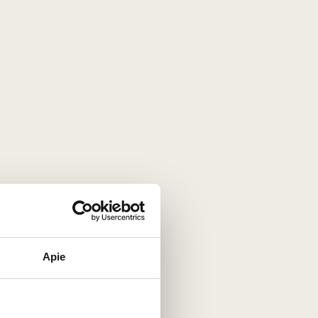
0,5 L
9,5%
114
€
00
White dry
Château Dereszla Furmint
Dry 2022
Hungary
Apie
Tokaji
Furmint - 100%