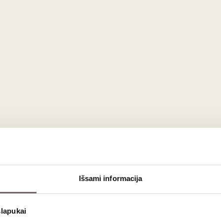
0,5 L
9%
71
€
00
97
Sweet sweet
/ 100
Château Dereszla
Eszencia 2000 0,25L
Hungary
Išsami informacija
Tokaji
Furmint
slapukai
Harslevelu