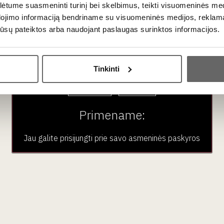
Noble, mature and complex sweet
tume suasmeninti turinį bei skelbimus, teikti visuomeninės medij
wine
dojimo informaciją bendriname su visuomeninės medijos, reklamav
os jūsų pateiktos arba naudojant paslaugas surinktos informacijos.
Ar jums yra 20 metų?
Tinkinti
Taip
Ne
Primename:
0,25 L
5%
336
€
00
Jau galite prisijungti prie savo asmeninės paskyros