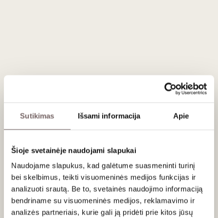
3
€
3
€
30
30
Sakiškės brewery
Smoked Rye Honey Ale
0.33 L
Lithuania
La Fermière yoghurt
with strawberries 140
g
Sutikimas
Išsami informacija
Apie
France
Šioje svetainėje naudojami slapukai
Naudojame slapukus, kad galėtume suasmeninti turinį
bei skelbimus, teikti visuomeninės medijos funkcijas ir
analizuoti srautą. Be to, svetainės naudojimo informaciją
bendriname su visuomeninės medijos, reklamavimo ir
analizės partneriais, kurie gali ją pridėti prie kitos jūsų
30
50