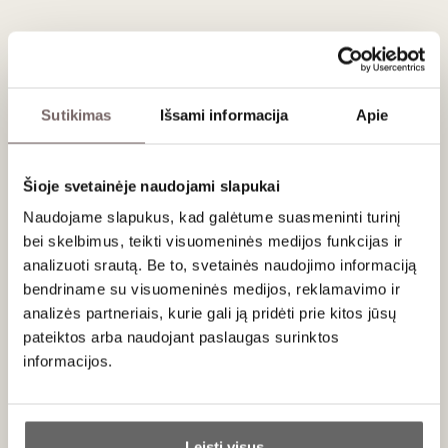
ADD TO CART
Country
Mexico
Region
Jalisco
Sutikimas
Išsami informacija
Apie
Brand
El Destilador
Volume
1 L
Šioje svetainėje naudojami slapukai
Naudojame slapukus, kad galėtume suasmeninti turinį
Description
bei skelbimus, teikti visuomeninės medijos funkcijas ir
The drink is aged for 6 months in thin-walled white oak
analizuoti srautą. Be to, svetainės naudojimo informaciją
casks.
bendriname su visuomeninės medijos, reklamavimo ir
analizės partneriais, kurie gali ją pridėti prie kitos jūsų
An intense amber colour, with aromas of roasted and fresh
pateiktos arba naudojant paslaugas surinktos
agave, green pepper and honey.
informacijos.
Full-bodied, well balanced, with a vanilla and black pepper
finish.
Ar jums yra 20 metų?
100 % blue agave.
Leisti visus