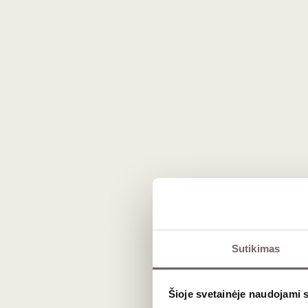
The actual product may vary from the images shown on the website.
Sutikimas
Description
Šioje svetainėje naudojami 