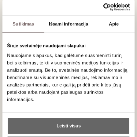
Blanco 0.7 L
60
€
00
Sutikimas
Išsami informacija
Apie
Šioje svetainėje naudojami slapukai
ADD TO CART
Naudojame slapukus, kad galėtume suasmeninti turinį
bei skelbimus, teikti visuomeninės medijos funkcijas ir
Country
Mexico
Region
Jalisco
analizuoti srautą. Be to, svetainės naudojimo informaciją
Brand
Tequila 30-30
bendriname su visuomeninės medijos, reklamavimo ir
Volume
0,7 L
Alc.
40%
analizės partneriais, kurie gali ją pridėti prie kitos jūsų
pateiktos arba naudojant paslaugas surinktos
informacijos.
Description
Ar jums yra 20 metų?
This premium tequila is crafted exclusively from Jalisco
Leisti visus
Highland agaves, which, thanks to the iron-rich soil, impart a
Taip
Ne
natural sweetness and complexity to the spirit. It is a