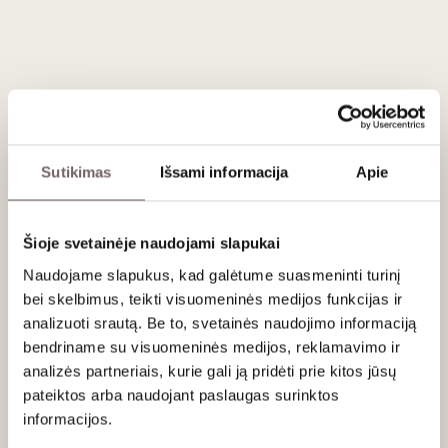
ADD TO CART
Country
Hungary
Region
Tokaji
Varieties
Furmint
Sargamuskotaly
Sutikimas
Išsami informacija
Apie
Zeta
Harslevelu
Wine style
Fruity, concetraited sweet wine
Brand
Château Dereszla
Volume
0,5 L
Šioje svetainėje naudojami slapukai
Alc.
10,5%
Naudojame slapukus, kad galėtume suasmeninti turinį
bei skelbimus, teikti visuomeninės medijos funkcijas ir
analizuoti srautą. Be to, svetainės naudojimo informaciją
Description
bendriname su visuomeninės medijos, reklamavimo ir
analizės partneriais, kurie gali ją pridėti prie kitos jūsų
The wine is made from two types of grapes by blending
pateiktos arba naudojant paslaugas surinktos
their juices: berries affected by noble rot (Botrytis cinerea)
informacijos.
and overripe clusters harvested in late autumn. Its
distinctive feature is that it is fermented and aged in oak