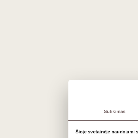
Saint Estephe Cru
Bourgeois 2019
France
Bordeaux/St-Estèphe
AOC
Cabernet Sauvignon -
73%
Merlot - 22%
Cabernet Franc - 2%
...
0,75 L
13,5%
49
€
49
00
00
92
Sutikimas
Fortified sweet
/ 10
Domaine Drouet
Pineau des
Šioje svetainėje naudojami 
Charentes Rouge