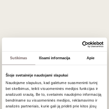
3
€
3
€
30
50
Gift box for 1 bottle
Gift box for 1 bottle
gold colour
bordo colour
Germany
Germany
Sutikimas
Išsami informacija
Apie
Šioje svetainėje naudojami slapukai
Naudojame slapukus, kad galėtume suasmeninti turinį
bei skelbimus, teikti visuomeninės medijos funkcijas ir
analizuoti srautą. Be to, svetainės naudojimo informaciją
bendriname su visuomeninės medijos, reklamavimo ir
4
€
4
€
00
00
analizės partneriais, kurie gali ją pridėti prie kitos jūsų