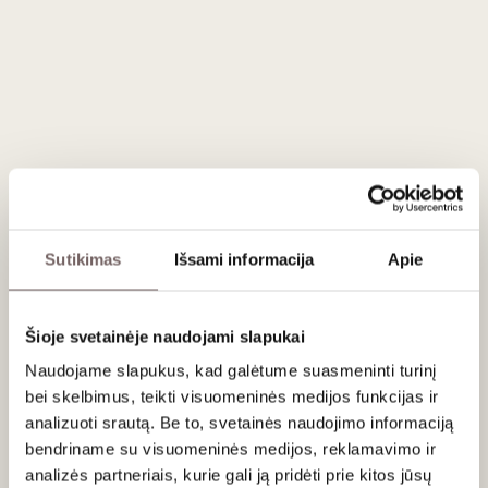
3
€
3
€
30
30
Sakiškių alus Smoked
Rye Honey Ale 0.33 L
Lietuva
Sutikimas
Išsami informacija
Apie
La Fermière jogurtas
su braškėmis 140 g
Šioje svetainėje naudojami slapukai
Naudojame slapukus, kad galėtume suasmeninti turinį
Prancūzija
bei skelbimus, teikti visuomeninės medijos funkcijas ir
analizuoti srautą. Be to, svetainės naudojimo informaciją
bendriname su visuomeninės medijos, reklamavimo ir
analizės partneriais, kurie gali ją pridėti prie kitos jūsų