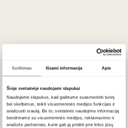
3
€
3
€
30
30
Sakiškės brewery
Smoked Rye Honey Ale
0.33 L
Lithuania
La Fermière yoghurt
with strawberries 140
g
Sutikimas
Išsami informacija
Apie
France
Šioje svetainėje naudojami slapukai
Naudojame slapukus, kad galėtume suasmeninti turinį
bei skelbimus, teikti visuomeninės medijos funkcijas ir
analizuoti srautą. Be to, svetainės naudojimo informaciją
bendriname su visuomeninės medijos, reklamavimo ir
analizės partneriais, kurie gali ją pridėti prie kitos jūsų
30
50