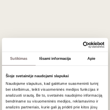
3
€
3
€
30
30
Sakiškės brewery
Smoked Rye Honey Ale
0.33 L
Lithuania
La Fermière yoghurt
with strawberries 140
g
Sutikimas
Išsami informacija
Apie
France
Šioje svetainėje naudojami slapukai
Naudojame slapukus, kad galėtume suasmeninti turinį
bei skelbimus, teikti visuomeninės medijos funkcijas ir
analizuoti srautą. Be to, svetainės naudojimo informaciją
bendriname su visuomeninės medijos, reklamavimo ir
analizės partneriais, kurie gali ją pridėti prie kitos jūsų
30
50