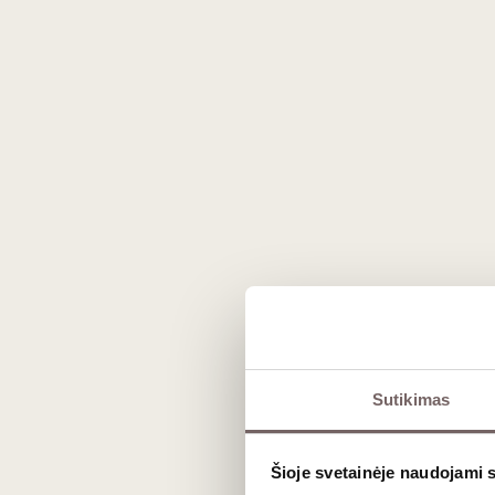
San Benedetto negazuotas
San 
vanduo 0,75 L
Prancūzija
1
€
1
€
90
90
Sutikimas
Dovan
Šioje svetainėje naudojami 
Dovanų maišelis 1 buteliui