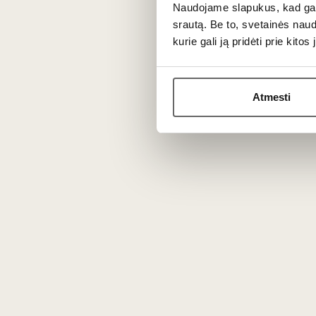
Naudojame slapukus, kad galė
mėlynas
srautą. Be to, svetainės nau
kurie gali ją pridėti prie kit
Vokietija
Atmesti
2
€
2
€
00
00