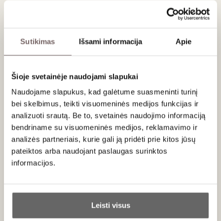
Apie gamintoją
Sutikimas
Išsami informacija
Apie
Šioje svetainėje naudojami slapukai
San Benedetto
Naudojame slapukus, kad galėtume suasmeninti turinį
Italija
bei skelbimus, teikti visuomeninės medijos funkcijas ir
VISOS GAMINTOJO PREKĖS
analizuoti srautą. Be to, svetainės naudojimo informaciją
bendriname su visuomeninės medijos, reklamavimo ir
analizės partneriais, kurie gali ją pridėti prie kitos jūsų
Vaizdingoje Italijos kaimo širdyje įsikūręs „San Benedetto“
pateiktos arba naudojant paslaugas surinktos
vanduo įkūnija gamtos turtų ir žmogaus meistriškumo
informacijos.
harmoniją. Istorija, kuri prasideda nuo įspūdingų Dolomitinių
Alpių šaltinių, kur vanduo teka iš žemės gelmių, nepaliestas
teršalų.
Ar jums yra 20 metų?
Semdamasi įkvėpimo iš šimtmečių senumo Italijos tradicijų,
Leisti visus
bei siekiamybė išlaikyti neprilygstamą vandens kokybę,
Taip
Ne