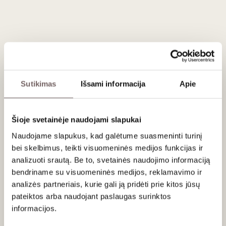
vaisių charakteriu
ir
minerališkais potėpiais
. Vyno
aromatuose dominuoja:
pievų žolelės
,
apelsinų žievelės
,
tabako lapai
ir
baltieji rabarbarai
, papildyti
obuolių
,
kriaušių
ir
agrastų
atspalviais. Vynas pasižymi
puikia
struktūra
ir
subalansuota, gaivia rūgštimi
.
Ilgas vyno
brandinimo potencialas
.
Ried Kreutles
yra
Loibenbergo kalno papėdėje
įkurtas
Sutikimas
Išsami informacija
Apie
vynuogynas. Dėl nedidelio nuolydžio, jis arti Dunojaus, tad
„
Grüner Veltliner
“ vynuogės auga ant
kalkingo priemolio
dirvožemio
, kuris idealiai tinka „Grüner Veltliner“
Šioje svetainėje naudojami slapukai
vynuogynams.
Naudojame slapukus, kad galėtume suasmeninti turinį
Likutinis cukraus kiekis
:
1 g/l
.
bei skelbimus, teikti visuomeninės medijos funkcijas ir
analizuoti srautą. Be to, svetainės naudojimo informaciją
Rūgšties kiekis
:
4,0 g/l
.
bendriname su visuomeninės medijos, reklamavimo ir
analizės partneriais, kurie gali ją pridėti prie kitos jūsų
Patiekimas
pateiktos arba naudojant paslaugas surinktos
informacijos.
Tiekti 8-10 °C prie vėžiagyvių, midijų, austrių, spagečių su
moliuskais, kalakutienos su špinatų koše, naminės