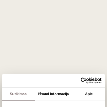
Apie gamintoją
Coravin Inc.
JAV
VISOS GAMINTOJO PREKĖS
CORAVIN vyno išpilstymo sistema – revoliucija vyno
pasaulyje
Judant ir šėlstant pasauliui, vyno industrija taip pat
neatsilieka. 2011 m. amerikietis medicinos technologijų
Sutikimas
Išsami informacija
Apie
inžinierius Greg Lambrecht įnešė kardinalų pokytį –
sukūrė
CORAVIN
sistemą, kuri leido mėgautis vynu be