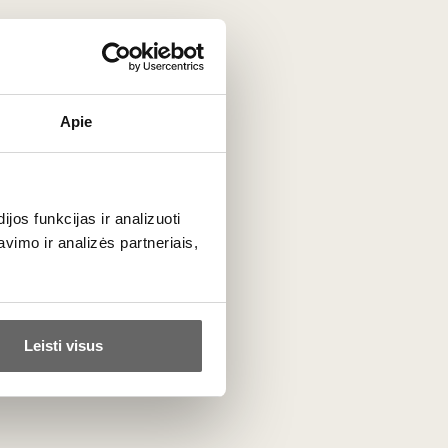
ta
Apie
os funkcijas ir analizuoti
PRENUMERUOTI
imo ir analizės partneriais,
Leisti visus
otuvė
Mūsų projektai