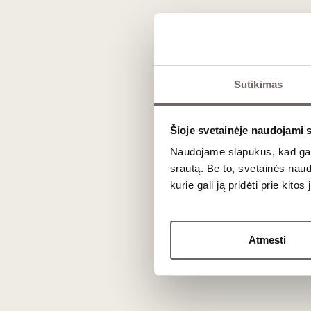
N
Sutikimas
Šioje svetainėje naudojami 
Naudojame slapukus, kad galė
srautą. Be to, svetainės nau
kurie gali ją pridėti prie kit
Atmesti
Vyno kl