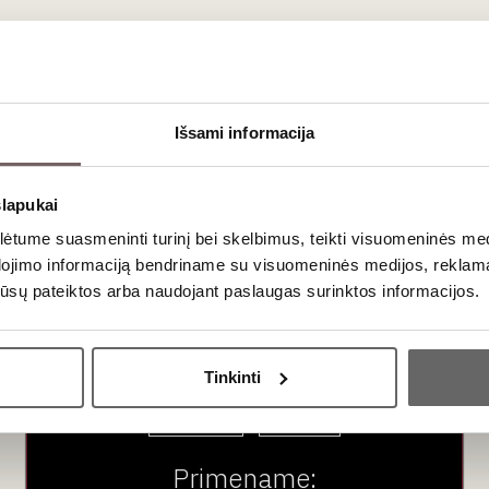
aujienlaiškio prenumera
Išsami informacija
Geriausi mūsų pasiūlymai - tiesiai į Jūsų pašto dėžutę!
slapukai
tume suasmeninti turinį bei skelbimus, teikti visuomeninės medij
dojimo informaciją bendriname su visuomeninės medijos, reklamav
os jūsų pateiktos arba naudojant paslaugas surinktos informacijos.
Ar jums yra 20 metų?
Tinkinti
Taip
Ne
ubas
Paslaugos
Pardu
Primename: