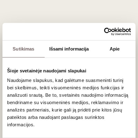
Dažniausiai užduodami klausimai
Kuo Adelaide Hills Sauvignon Blanc skiriasi nuo
Naujosios Zelandijos (Marlborough)?
Marlborough regiono vynai dažniausiai yra labai „agresyvūs“,
su ryškiomis pomidorų lapų, žaliųjų paprikų ir stipriomis
Sutikimas
Išsami informacija
Apie
atogrąžų vaisių natomis. Adelaide Hills stilius paprastai yra
kiek subtilesnis, elegantiškesnis, orientuotas į švarius
citrusų, obuolių ir baltųjų persikų aromatus su puikia
mineraline struktūra.
Šioje svetainėje naudojami slapukai
Naudojame slapukus, kad galėtume suasmeninti turinį
Ar šiame regione gaminami putojantys vynai?
Taip! Dėl vėsaus klimato ir sėkmingai auginamų
Chardonnay
bei skelbimus, teikti visuomeninės medijos funkcijas ir
bei
Pinot Noir
vynuogių, Adelaide Hills gamina vienus
analizuoti srautą. Be to, svetainės naudojimo informaciją
geriausių tradiciniu metodu kuriamų putojančių vynų visoje
bendriname su visuomeninės medijos, reklamavimo ir
Australijoje.
analizės partneriais, kurie gali ją pridėti prie kitos jūsų
pateiktos arba naudojant paslaugas surinktos
Kokia patiekimo temperatūra rekomenduojama šio
informacijos.
regiono vynams?
Baltuosius vynus geriausia patiekti gerai atvėsintus (8–10