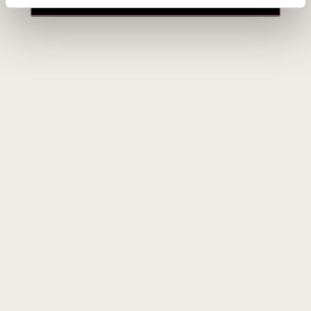
Raudonuosius vynus rekomenduojama patiekti kiek
vėsesnius, apie 15–17 °C temperatūros, kad karštuoju metų
laiku išryškėtų jų uogiškumas. Baltuosius vynus patiekite
gerai atšaldytus iki 8–10 °C.
Naujienlaiškio prenumerata
Geriausi mūsų pasiūlymai - tiesiai į Jūsų pašto
dėžutę!
PRENUMERUOTI