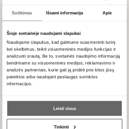
Riesling
džiugina citrusais ir titnago mineralika,
"
Gewurztraminer"
– ličių ir rožių žiedlapių ekspresija, o "
Pinot
Sutikimas
Išsami informacija
Apie
Gris"
– medaus, vaško bei prieskonių gilumu.
Maisto derinimo rekomendacijos
Šioje svetainėje naudojami slapukai
Naudojame slapukus, kad galėtume suasmeninti turinį
Aukščiausio lygio Grand Cru vynai yra ypač gastronomiški ir
bei skelbimus, teikti visuomeninės medijos funkcijas ir
reikalauja kokybiškos kulinarijos:
analizuoti srautą. Be to, svetainės naudojimo informaciją
Jūros gėrybės ir žuvis:
austrės, šukutės, omarai ir
bendriname su visuomeninės medijos, reklamavimo ir
riebesnė žuvis (lašiša) yra klasikinis ir tobulas
analizės partneriais, kurie gali ją pridėti prie kitos jūsų
palydovas sausiems, minerališkiems Grand Cru
pateiktos arba naudojant paslaugas surinktos
Riesling
vynams.
informacijos.
Paukštiena ir šviesi mėsa:
patiekalai su sodriais,
kreminiais padažais ar miško grybais idealiai
Ar jums yra 20 metų?
atsiskleidžia su svariais "
Pinot Gris"
.
Egzotiška virtuvė ir sūriai:
aštresni Tailando, Indijos
Leisti visus
kariai bei brandintas Munster sūris yra neatsiejami
Taip
Ne
"
Gewurztraminer"
partneriai.
Tinkinti