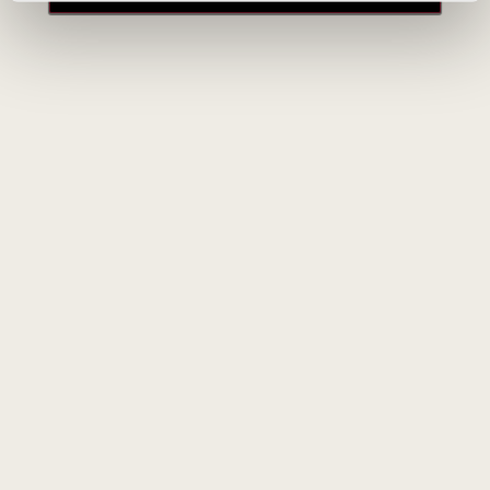
Beaune Premier Cru lygio vynai turi puikų brandinimo
potencialą. Raudonieji geriausiai atskleidžia savo tretinius
(žemės, prieskonių) aromatus po 5–12 metų laikymo rūsyje,
o geriausiais metais gali bręsti ir dar ilgiau.
Naujienlaiškio prenumerata
Geriausi mūsų pasiūlymai - tiesiai į Jūsų pašto
dėžutę!
PRENUMERUOTI