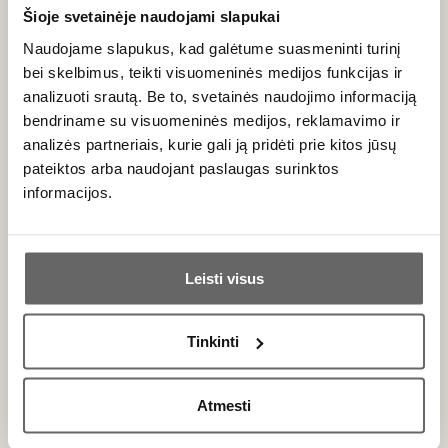
prie antienos, fazano, keptos veršienos ar tradicinio
Šioje svetainėje naudojami slapukai
jautienos troškinio (
Boeuf Bourguignon
). Baltasis Beaune
Naudojame slapukus, kad galėtume suasmeninti turinį
puikiai tiks prie riebesnės žuvies patiekalų ar kreminių
bei skelbimus, teikti visuomeninės medijos funkcijas ir
padažų. Burgundijos vynai visuomet yra puiki
dovana
, todėl
analizuoti srautą. Be to, svetainės naudojimo informaciją
rekomenduojame priderinti juos prie aukštos kokybės
bendriname su visuomeninės medijos, reklamavimo ir
minkštųjų
sūrių
, tokių kaip
Camembert
.
analizės partneriais, kurie gali ją pridėti prie kitos jūsų
pateiktos arba naudojant paslaugas surinktos
Dažniausiai užduodami klausimai
informacijos.
Kuo Beaune AOC skiriasi nuo Côte de Beaune
Ar jums yra 20 metų?
Villages?
Leisti visus
Beaune AOC yra konkretaus kaimelio apeliacija, išsiskirianti
Taip
Ne
labai aukšta kokybe ir daugybe Premier Cru vynuogynų. Tuo
tarpu
Côte de Beaune Villages
yra platesnė, regioninė
Tinkinti
apeliacija, apimanti vynuoges iš įvairių aplinkinių kaimelių, ir
Primename:
paprastai siūlo kasdieniškesnio stiliaus vynus.
Atmesti
Jau galite prisijungti prie savo asmeninės
Kiek laiko galima brandinti šiuos vynus?
paskyros