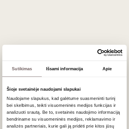
išlaikant natūralų rūgštingumą. Regiono vizitinė kortelė –
'
Mencía'
vynuogės. Iš jų pagaminti raudonieji vynai dažnai
lyginami su Burgundijos "
Pinot Noir"
ar Šiaurės Ronos "
Syrah"
.
Juose dominuoja raudonųjų uogų, granatų, gėlių ir ryškios
skalūno mineralikos natos. Baltieji vynai iš '
Godello'
ir '
Doña
Blanca'
vynuogių išsiskiria obuolių, kaulavaisių bei citrusų
gaiva.
Kaip derinti su maistu?
Sutikimas
Išsami informacija
Apie
Raudonieji Mencía vynai:
Dėl šilkinių taninų ir
gyvybingos rūgšties jie puikiai tinka prie antienos
krūtinėlės, veršienos, grybų patiekalų ar kietųjų avių
pieno sūrių.
Šioje svetainėje naudojami slapukai
Baltieji vynai:
Tobulai papildo keptą baltą žuvį, jūros
Naudojame slapukus, kad galėtume suasmeninti turinį
gėrybes ir lengvas vasariškas salotas.
bei skelbimus, teikti visuomeninės medijos funkcijas ir
analizuoti srautą. Be to, svetainės naudojimo informaciją
Dažniausiai užduodami klausimai
bendriname su visuomeninės medijos, reklamavimo ir
analizės partneriais, kurie gali ją pridėti prie kitos jūsų
Ar Bierzo vynus verta brandinti?