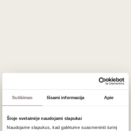
gaminamas
raudonasis vynas
(
Cadillac Côtes de Bordeaux
)
remiasi Bordo dešiniojo kranto tradicijomis – jame
dominuoja
Merlot
vynuogės, suteikiančios gėrimui apvalumo,
švelnių taninų bei slyvų ir vyšnių aromatų. Tuo tarpu klasikinis
Cadillac AOC
yra prabangus, saldus
baltasis vynas
iš
Sémillon
ir
Sauvignon Blanc
vynuogių, džiuginantis medaus,
abrikosų bei cukruotų apelsinų žievelių natomis,
nenusileidžiantis garsiesiems Sauternes vynams.
Gastronominiai atradimai prie jūsų stalo
Raudonieji Cadillac vynai yra itin universalūs – tai tobulas
vynas prie mėsos, puikiai derantis prie jautienos kepsnių,
keptos antienos bei žvėrienos troškinių. Saldusis Cadillac
baltasis vynas yra nepakeičiamas desertų palydovas,
Sutikimas
Išsami informacija
Apie
nuostabiai tinkantis prie mėlynojo pelėsio sūrių,
foie gras
ar
karamelizuotų vaisių pyragų.
Šioje svetainėje naudojami slapukai
Dažniausiai užduodami klausimai
Naudojame slapukus, kad galėtume suasmeninti turinį