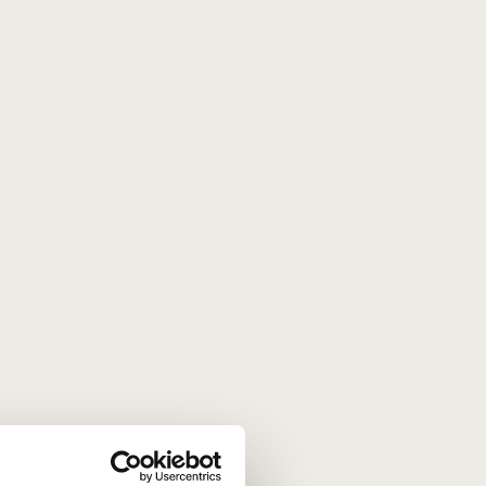
i natūrali vėsa leidžia vynuogėms nokti lėtai, sukaupiant
žiuginantys žaliųjų obuolių, citrusų ir subtiliomis sviesto
eskonių aromatais bei šilkine tekstūra.
.
.