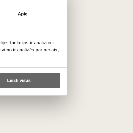
butelyje 5–8 metus, ilgainiui įgaudami sudėtingesnius,
Apie
iau taniniški nei galingi Napos širdyje kuriami "
Cabernet
os funkcijas ir analizuoti
imo ir analizės partneriais,
Leisti visus
ta