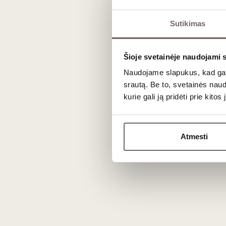
Ar Carneros vynai tinka brandinimui?
Taip. Geros struktūros "
Pinot Noir"
ir ąžuolo statinė
Sutikimas
žemiškesnius ir riešutinius aromatus.
Kuo šio regiono vynai skiriasi nuo Napos slėnio?
Šioje svetainėje naudojami 
Carneros yra gerokai vėsesnis už likusią Napos slėnio dal
Sauvignon"
.
Naudojame slapukus, kad galė
srautą. Be to, svetainės nau
kurie gali ją pridėti prie kit
Atmesti
N