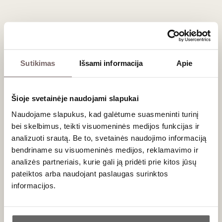
Dažniausiai užduodami klausimai
Kiek laiko galima brandinti Chablis Grand Cru?
Tai vieni ilgaamžiškiausių baltųjų vynų pasaulyje. Geriausiais
Sutikimas
Išsami informacija
Apie
derliaus metais šie vynai rūsyje gali tobulėti 10, 15 ar net
daugiau metų, įgaudami medaus, riešutų ir džiovintų vaisių
aromatų.
Šioje svetainėje naudojami slapukai
Ar verta šį vyną dekantuoti?
Naudojame slapukus, kad galėtume suasmeninti turinį
bei skelbimus, teikti visuomeninės medijos funkcijas ir
Taip, jei atidarote jauno derliaus Grand Cru, lengvas
analizuoti srautą. Be to, svetainės naudojimo informaciją
dekantavimas padės jam atsiverti ir atskleisti visą
bendriname su visuomeninės medijos, reklamavimo ir
minerališkumo bei aromatų spektrą.
analizės partneriais, kurie gali ją pridėti prie kitos jūsų
pateiktos arba naudojant paslaugas surinktos
Kur galima greitai įsigyti šių vynų?
informacijos.
Išskirtinius vynus visada galite apžiūrėti ir atsiimti mūsų
parduotuvėse Vilniuje (Stumbrų g. 15) bei Klaipėdoje (Liepų
Ar jums yra 20 metų?
g. 20).