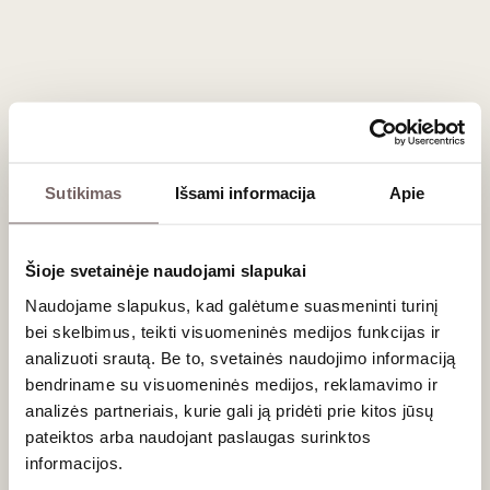
Kaip derinti su maistu?
Dėl savo delikatumo Chambolle-Musigny reikalauja subtilių ir
ne per aštrių skonių. Derinkite šį vyną su kepta antiena,
veršiena, fazanais, putpelėmis ar švelniais kreminiais
sūriais
(pvz.,
Brie
ar
Camembert
). Šis vynas nepakenčia per stipriai
prieskoniais gardinto ar pernelyg sunkaus maisto. Tobulam
skonių deriniui galite rinktis lengvus
užkandžius prie vyno
.
Sutikimas
Išsami informacija
Apie
Dažniausiai užduodami klausimai
Šioje svetainėje naudojami slapukai
Ar šie vynai tinkami ilgam brandinimui?
Naudojame slapukus, kad galėtume suasmeninti turinį
Taip. Nors jie pasižymi ypač švelniais taninais, aukšta natūrali
bei skelbimus, teikti visuomeninės medijos funkcijas ir
rūgštis ir gera uogų koncentracija leidžia geriausiems
analizuoti srautą. Be to, svetainės naudojimo informaciją
Chambolle-Musigny (ypač
Premier Cru
ir
Grand Cru
) vynams
bendriname su visuomeninės medijos, reklamavimo ir
tobulėti butelyje 10–20 metų.
analizės partneriais, kurie gali ją pridėti prie kitos jūsų
pateiktos arba naudojant paslaugas surinktos
Ar Chambolle-Musigny gamina tik raudonuosius
informacijos.
vynus?