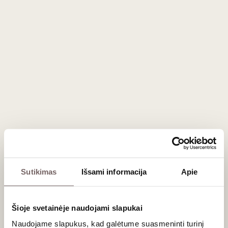
dirvožemiu su labai plonu viršutiniu žemės sluoksniu. Būtent
tai suteikia vynams mažiau „raumeningumo“, bet kur kas
daugiau parfumuoto aromatingumo ir subtilumo, lyginant su
kaimyniniais Gevrey-Chambertin ar Nuits-St-Georges vynais.
Premier Cru
statusą turintys vynuogynai (pavyzdžiui,
Les
Amoureuses
ar
Les Charmes
) kuria tikrus šedevrus. Taurėje
šis "
Pinot Noir"
džiugina ryškiais žibuoklių, bijūnų, šviežių
aviečių ir braškių aromatais. Vynui bręstant, atsiranda
kompleksiški trumų, miško paklotės ir šilko švelnumo taninų
niuansai.
Gastronominiai deriniai: prie ko tinka šis
vynas?
Dėl savo išskirtinio subtilumo ir grakštumo, Chambolle-
Musigny Premier Cru reikalauja patiekalų, kurie neužgožtų jo
Sutikimas
Išsami informacija
Apie
aromatų:
Paukštiena:
tai idealus partneris keptai antienos
Šioje svetainėje naudojami slapukai
krūtinėlei, fazanui ar putpelei su lengvu uogų padažu.
Mėsa:
puikiai dera su veršienos išpjova ar švelniais
Naudojame slapukus, kad galėtume suasmeninti turinį